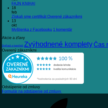
Žiadne
FAJN KNIHA!
komentáre
18
na
feb
FAJN
Žiadne
Získali sme certifikát Overené zákazníkmi
KNIHA!
komentáre
13
na
okt
Získali
na
Myšlienka z Facebooku
1 komentár
sme
Myšlienka
Akcie a zľavy
certifikát
z
Zvýhodnené komplety
Overené
Facebooku
Čas 
Dojčatá a batoľatá
zákazníkmi
Overený zákazníkmi
Odstúpenie od zmluvy
Formulár na odstúpenie od zmluvy