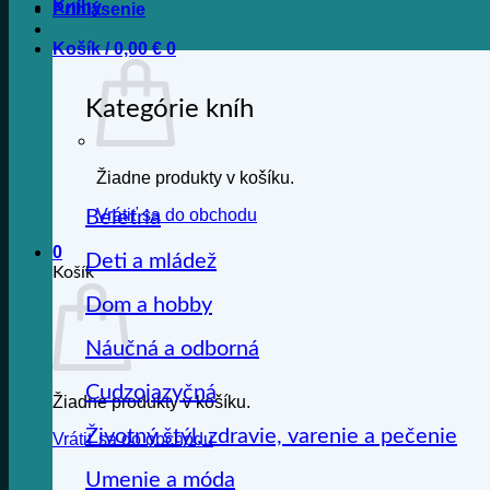
Knihy
Prihlásenie
Košík /
0,00
€
0
Kategórie kníh
Žiadne produkty v košíku.
Vrátiť sa do obchodu
Beletria
0
Deti a mládež
Košík
Dom a hobby
Náučná a odborná
Cudzojazyčná
Žiadne produkty v košíku.
Životný štýl, zdravie, varenie a pečenie
Vrátiť sa do obchodu
Umenie a móda