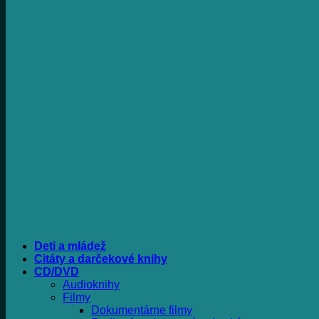
Deti a mládež
Citáty a darčekové knihy
CD/DVD
Audioknihy
Filmy
Dokumentárne filmy