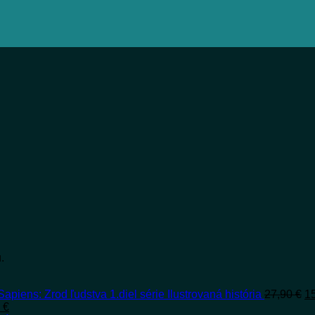
.
P
Sapiens: Zrod ľudstva 1.diel série Ilustrovaná história
27,90
€
1
dná
Aktuálna
c
0
€