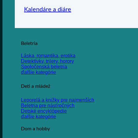
Kalendáre a diáre
Beletria
Láska, romantika, erotika
Detektívky, trilery, horory
Spoločenská beletria
ďalšie kategórie
Deti a mládež
Leporelá a knižky pre najmenších
Beletria pre násťročných
Detské encyklópedie
ďalšie kategórie
Dom a hobby