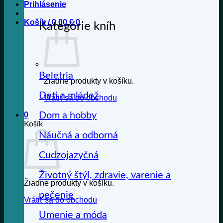
Prihlásenie
Košík /
0,00
€
0
Kategórie kníh
Beletria
Žiadne produkty v košíku.
Deti a mládež
Vrátiť sa do obchodu
Dom a hobby
0
Košík
Náučná a odborná
Cudzojazyčná
Životný štýl, zdravie, varenie a
Žiadne produkty v košíku.
pečenie
Vrátiť sa do obchodu
Umenie a móda