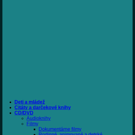
Deti a mládež
Citáty a darčekové knihy
CD/DVD
Audioknihy
Filmy
Dokumentárne filmy
Rodinné, animované a detské