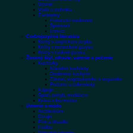
Vesmír
Veda a technika
Životopisy
Historické osobnosti
Športovci
Umelci
Cudzojazyčná literatúra
Knihy v anglickom jazyku
Knihy v nemeckom jazyku
Knihy v ruskom jazyku
Životný štýl, zdravie, varenie a pečenie
Kuchárky
Národné kuchárky
Osobnosti kuchyne
Zdravé, vegetariánske a veganske
Pečenie a cukrovinky
Nápoje
Šport, pohyb, meditácia
Krása a kozmetika
Umenie a móda
Architektúra
Dizajn
Film a divadlo
Hudba
Výtvarné umenie