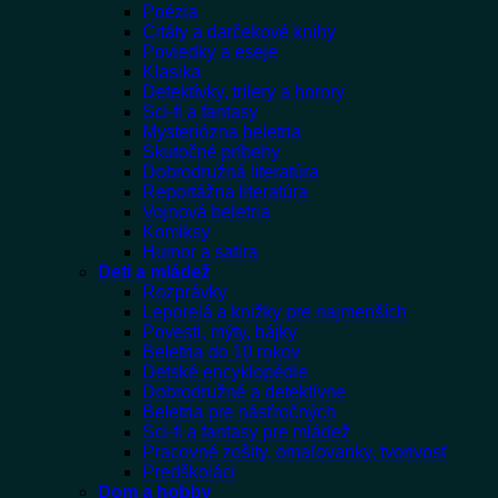
Poézia
Citáty a darčekové knihy
Poviedky a eseje
Klasika
Detektívky, trilery a horory
Sci-fi a fantasy
Mysteriózna beletria
Skutočné príbehy
Dobrodružná literatúra
Reportážna literatúra
Vojnová beletria
Komiksy
Humor a satira
Deti a mládež
Rozprávky
Leporelá a knižky pre najmenších
Povesti, mýty, bájky
Beletria do 10 rokov
Detské encyklopédie
Dobrodružné a detektívne
Beletria pre násťročných
Sci-fi a fantasy pre mládež
Pracovné zošity, omaľovanky, tvorivosť
Predškoláci
Dom a hobby