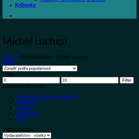
Krížovky
Michel Luchesi
Domov
/
Produkt Autor
/
Michel Luchesi
Filter
Cena
Minimálna
Maximálna
Filter
cena
cena
Kategórie produktov
Kalendáre, diáre a zápisníky
Audioknihy
CD/DVD
Fajn Kniha
Knihy
Vydavateľstvo