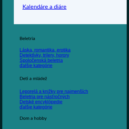
Kalendáre a diáre
Beletria
Láska, romantika, erotika
Detektívky, trilery, horory
Spoločenská beletria
ďalšie kategórie
Deti a mládež
Leporelá a knižky pre najmenších
Beletria pre násťročných
Detské encyklópedie
ďalšie kategórie
Dom a hobby