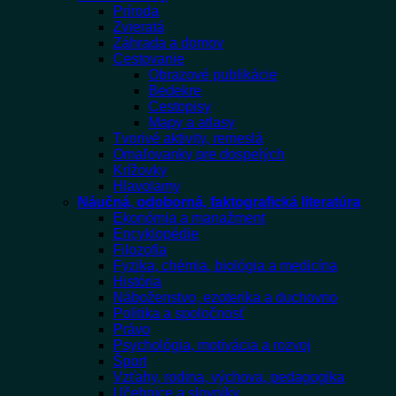
Príroda
Zvieratá
Záhrada a domov
Cestovanie
Obrazové publikácie
Bedekre
Cestopisy
Mapy a atlasy
Tvorivé aktivity, remeslá
Omaľovanky pre dospelých
Krížovky
Hlavolamy
Náučná, odoborná, faktografická literatúra
Ekonómia a manažment
Encyklopédie
Filozofia
Fyzika, chémia, biológia a medicína
História
Náboženstvo, ezoterika a duchovno
Politika a spoločnosť
Právo
Psychológia, motivácia a rozvoj
Šport
Vzťahy, rodina, výchova, pedagogika
Učebnice a slovníky