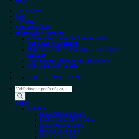
INFO
Prihlásenie
Blog
Predajne
Kontakt a FAQ
Informácie k nákupu
Všeobecné obchodné podmienky
Reklamačný poriadok
Ochrana osobných údajov a poučenie o
cookies
Formulár na odstúpenie od zmluvy
Reklamačný formulár
Pon - Pia: 09:30 - 16:30
Products
search
Knihy
Beletria
Spoločenské romány
Láska, romantika, erotika
Slovenská literatúra
Historická beletria
Svetová literatúra