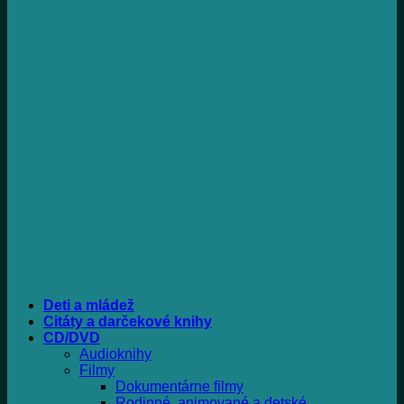
Deti a mládež
Citáty a darčekové knihy
CD/DVD
Audioknihy
Filmy
Dokumentárne filmy
Rodinné, animované a detské