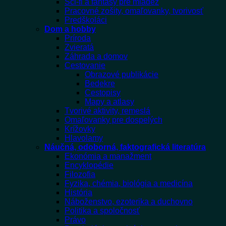
Sci-fi a fantasy pre mládež
Pracovné zošity, omaľovanky, tvorivosť
Predškoláci
Dom a hobby
Príroda
Zvieratá
Záhrada a domov
Cestovanie
Obrazové publikácie
Bedekre
Cestopisy
Mapy a atlasy
Tvorivé aktivity, remeslá
Omaľovanky pre dospelých
Krížovky
Hlavolamy
Náučná, odoborná, faktografická literatúra
Ekonómia a manažment
Encyklopédie
Filozofia
Fyzika, chémia, biológia a medicína
História
Náboženstvo, ezoterika a duchovno
Politika a spoločnosť
Právo