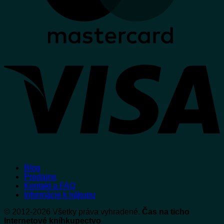
V
Blog
Predajne
Kontakt a FAQ
Informácie k nákupu
© 2012-2026 Všetky práva vyhradené.
Čas na ticho
Internetové kníhkupectvo