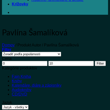
Krížovky
Pavlína Šamalíková
Domov
/
Produkt Autor
/
Pavlína Šamalíková
Filter
Cena
Minimálna
Maximálna
Filter
cena
cena
Kategórie produktov
Fajn Kniha
Knihy
Kalendáre, diáre a zápisníky
Audioknihy
CD/DVD
Jazyk