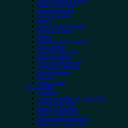
Láska, romantika, erotika
Slovenská literatúra
Historická beletria
Svetová literatúra
Poézia
Citáty a darčekové knihy
Poviedky a eseje
Klasika
Detektívky, trilery a horory
Sci-fi a fantasy
Mysteriózna beletria
Skutočné príbehy
Dobrodružná literatúra
Reportážna literatúra
Vojnová beletria
Komiksy
Humor a satira
Deti a mládež
Rozprávky
Leporelá a knižky pre najmenších
Povesti, mýty, bájky
Beletria do 10 rokov
Detské encyklopédie
Dobrodružné a detektívne
Beletria pre násťročných