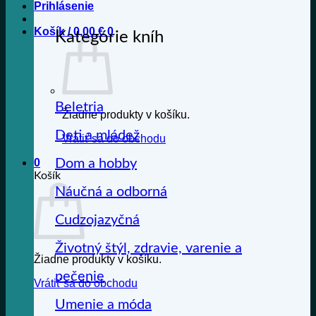
Prihlásenie
Košík /
0,00
€
0
Kategórie kníh
Beletria
Žiadne produkty v košíku.
Deti a mládež
Vrátiť sa do obchodu
Dom a hobby
0
Košík
Náučná a odborná
Cudzojazyčná
Životný štýl, zdravie, varenie a
Žiadne produkty v košíku.
pečenie
Vrátiť sa do obchodu
Umenie a móda