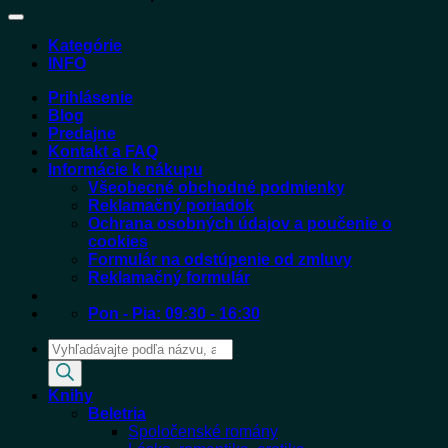
Kategórie
INFO
Prihlásenie
Blog
Predajne
Kontakt a FAQ
Informácie k nákupu
Všeobecné obchodné podmienky
Reklamačný poriadok
Ochrana osobných údajov a poučenie o
cookies
Formulár na odstúpenie od zmluvy
Reklamačný formulár
Pon - Pia: 09:30 - 16:30
Products
search
Knihy
Beletria
Spoločenské romány