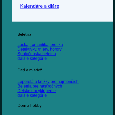
Kalendáre a diáre
Beletria
Láska, romantika, erotika
Detektívky, trilery, horory
Spoločenská beletria
ďalšie kategórie
Deti a mládež
Leporelá a knižky pre najmenších
Beletria pre násťročných
Detské encyklópedie
ďalšie kategórie
Dom a hobby