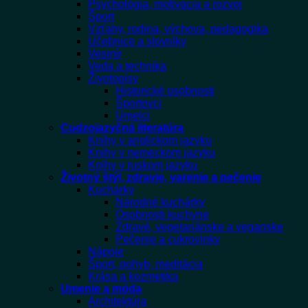
Psychológia, motivácia a rozvoj
Šport
Vzťahy, rodina, výchova, pedagogika
Učebnice a slovníky
Vesmír
Veda a technika
Životopisy
Historické osobnosti
Športovci
Umelci
Cudzojazyčná literatúra
Knihy v anglickom jazyku
Knihy v nemeckom jazyku
Knihy v ruskom jazyku
Životný štýl, zdravie, varenie a pečenie
Kuchárky
Národné kuchárky
Osobnosti kuchyne
Zdravé, vegetariánske a veganske
Pečenie a cukrovinky
Nápoje
Šport, pohyb, meditácia
Krása a kozmetika
Umenie a móda
Architektúra