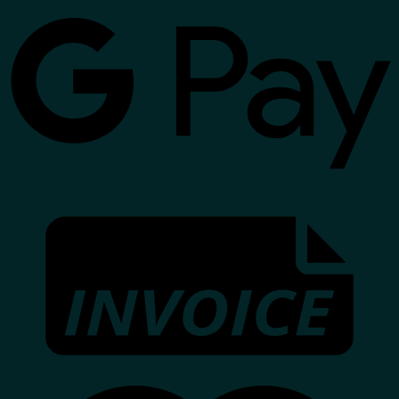
G
I
M