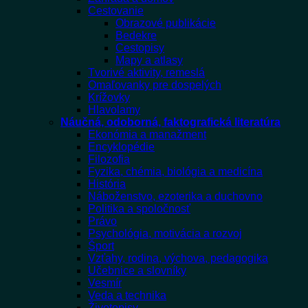
Cestovanie
Obrazové publikácie
Bedekre
Cestopisy
Mapy a atlasy
Tvorivé aktivity, remeslá
Omaľovanky pre dospelých
Krížovky
Hlavolamy
Náučná, odoborná, faktografická literatúra
Ekonómia a manažment
Encyklopédie
Filozofia
Fyzika, chémia, biológia a medicína
História
Náboženstvo, ezoterika a duchovno
Politika a spoločnosť
Právo
Psychológia, motivácia a rozvoj
Šport
Vzťahy, rodina, výchova, pedagogika
Učebnice a slovníky
Vesmír
Veda a technika
Životopisy