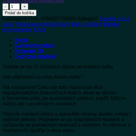
Zobraziť históriu vývoja ceny
množstvo
Velká
Pridať do košíka
železniční
Katalógové číslo:
9788027703203
Kategórií:
Beletria do 10
dobrodružství
rokov
,
Beletria pre násťročných
,
Deti a mládež
,
Detské
encyklopédie
,
Knihy
Popis
Ďalšie informácie
Recenzie (0)
Dopyt na produkt
Vydejte se na 12 úžasných výprav po kolejích světa
Jste připravení na cestu kolem světa?
Tak nastupovat! Čeká vás totiž výprava po těch
nejzajímavějších železničních tratích, které se táhnou
k Severnímu pólu, po australských pláních, napříč Sillicon
Valley, ale i po afrických savanách.
Objevíte moderní města a starověké chrámy, divoká zvířata i
výtečné pokrmy. Projedete se po majestátních mostech a
zúčastníte se jedinečných festivalů s místními. To všechno a
mnohem víc spatříte z okna vlaku.