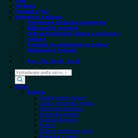
Blog
Predajne
Kontakt a FAQ
Informácie k nákupu
Všeobecné obchodné podmienky
Reklamačný poriadok
Ochrana osobných údajov a poučenie o
cookies
Formulár na odstúpenie od zmluvy
Reklamačný formulár
Pon - Pia: 09:30 - 16:30
Products
search
Knihy
Beletria
Spoločenské romány
Láska, romantika, erotika
Slovenská literatúra
Historická beletria
Svetová literatúra
Poézia
Citáty a darčekové knihy
Poviedky a eseje