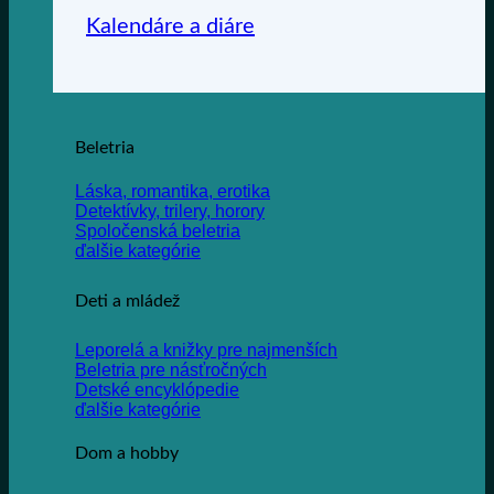
Kalendáre a diáre
Beletria
Láska, romantika, erotika
Detektívky, trilery, horory
Spoločenská beletria
ďalšie kategórie
Deti a mládež
Leporelá a knižky pre najmenších
Beletria pre násťročných
Detské encyklópedie
ďalšie kategórie
Dom a hobby