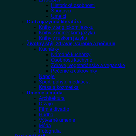
Historické osobnosti
Športovci
Umelci
Cudzojazyčná literatúra
Knihy v anglickom jazyku
Knihy v nemeckom jazyku
Knihy v ruskom jazyku
Životný štýl, zdravie, varenie a pečenie
Kuchárky
Národné kuchárky
Osobnosti kuchyne
Zdravé, vegetariánske a veganske
Pečenie a cukrovinky
Nápoje
Šport, pohyb, meditácia
Krása a kozmetika
Umenie a móda
Architektúra
Dizajn
Film a divadlo
Hudba
Výtvarné umenie
Móda
Fotografia