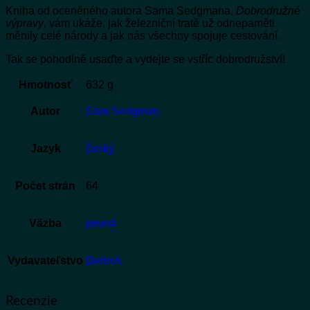
Kniha od oceněného autora Sama Sedgmana,
Dobrodružné
výpravy
, vám ukáže, jak železniční tratě už odnepaměti
měnily celé národy a jak nás všechny spojuje cestování.
Tak se pohodlně usaďte a vydejte se vstříc dobrodružství!
Hmotnosť
632 g
Autor
Sam Sedgman
Jazyk
český
Počet strán
64
Väzba
pevná
Vydavateľstvo
Drobek
Recenzie