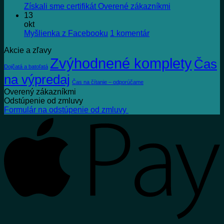
FAJN
Žiadne
Získali sme certifikát Overené zákazníkmi
KNIHA!
komentáre
13
na
okt
Získali
na
Myšlienka z Facebooku
1 komentár
sme
Myšlienka
Akcie a zľavy
certifikát
z
Zvýhodnené komplety
Overené
Facebooku
Čas
Dojčatá a batoľatá
zákazníkmi
na výpredaj
Čas na čítanie – odporúčame
Overený zákazníkmi
Odstúpenie od zmluvy
Formulár na odstúpenie od zmluvy
A