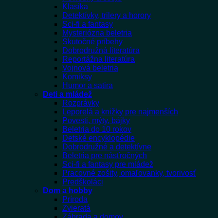
Klasika
Detektívky, trilery a horory
Sci-fi a fantasy
Mysteriózna beletria
Skutočné príbehy
Dobrodružná literatúra
Reportážna literatúra
Vojnová beletria
Komiksy
Humor a satira
Deti a mládež
Rozprávky
Leporelá a knižky pre najmenších
Povesti, mýty, bájky
Beletria do 10 rokov
Detské encyklopédie
Dobrodružné a detektívne
Beletria pre násťročných
Sci-fi a fantasy pre mládež
Pracovné zošity, omaľovanky, tvorivosť
Predškoláci
Dom a hobby
Príroda
Zvieratá
Záhrada a domov