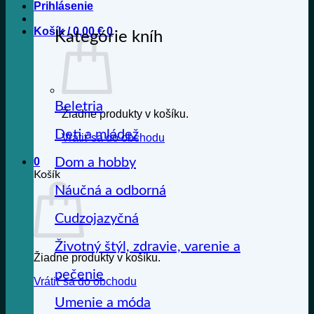
Prihlásenie
Košík /
0,00
€
0
Kategórie kníh
Beletria
Žiadne produkty v košíku.
Deti a mládež
Vrátiť sa do obchodu
Dom a hobby
0
Košík
Náučná a odborná
Cudzojazyčná
Životný štýl, zdravie, varenie a
Žiadne produkty v košíku.
pečenie
Vrátiť sa do obchodu
Umenie a móda