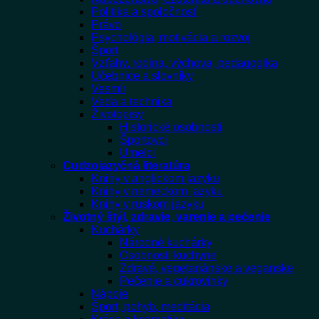
Politika a spoločnosť
Právo
Psychológia, motivácia a rozvoj
Šport
Vzťahy, rodina, výchova, pedagogika
Učebnice a slovníky
Vesmír
Veda a technika
Životopisy
Historické osobnosti
Športovci
Umelci
Cudzojazyčná literatúra
Knihy v anglickom jazyku
Knihy v nemeckom jazyku
Knihy v ruskom jazyku
Životný štýl, zdravie, varenie a pečenie
Kuchárky
Národné kuchárky
Osobnosti kuchyne
Zdravé, vegetariánske a veganske
Pečenie a cukrovinky
Nápoje
Šport, pohyb, meditácia