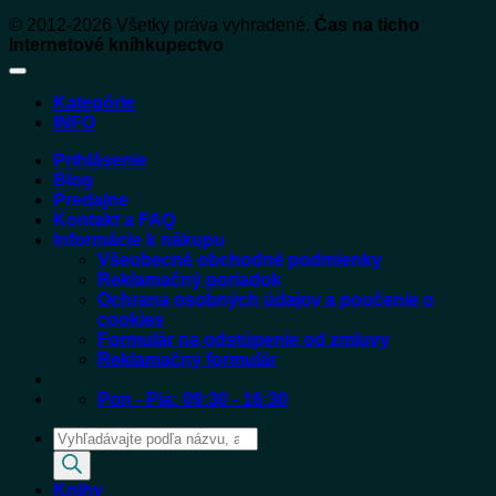
© 2012-2026 Všetky práva vyhradené.
Čas na ticho
Internetové kníhkupectvo
Kategórie
INFO
Prihlásenie
Blog
Predajne
Kontakt a FAQ
Informácie k nákupu
Všeobecné obchodné podmienky
Reklamačný poriadok
Ochrana osobných údajov a poučenie o
cookies
Formulár na odstúpenie od zmluvy
Reklamačný formulár
Pon - Pia: 09:30 - 16:30
Products
search
Knihy