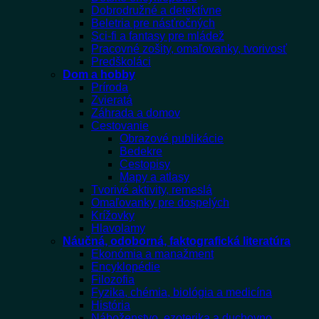
Dobrodružné a detektívne
Beletria pre násťročných
Sci-fi a fantasy pre mládež
Pracovné zošity, omaľovanky, tvorivosť
Predškoláci
Dom a hobby
Príroda
Zvieratá
Záhrada a domov
Cestovanie
Obrazové publikácie
Bedekre
Cestopisy
Mapy a atlasy
Tvorivé aktivity, remeslá
Omaľovanky pre dospelých
Krížovky
Hlavolamy
Náučná, odoborná, faktografická literatúra
Ekonómia a manažment
Encyklopédie
Filozofia
Fyzika, chémia, biológia a medicína
História
Náboženstvo, ezoterika a duchovno