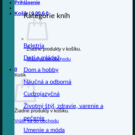
Prihlásenie
Košík /
0,00
€
0
Kategórie kníh
Beletria
Žiadne produkty v košíku.
Deti a mládež
Vrátiť sa do obchodu
Dom a hobby
0
Košík
Náučná a odborná
Cudzojazyčná
Životný štýl, zdravie, varenie a
Žiadne produkty v košíku.
pečenie
Vrátiť sa do obchodu
Umenie a móda