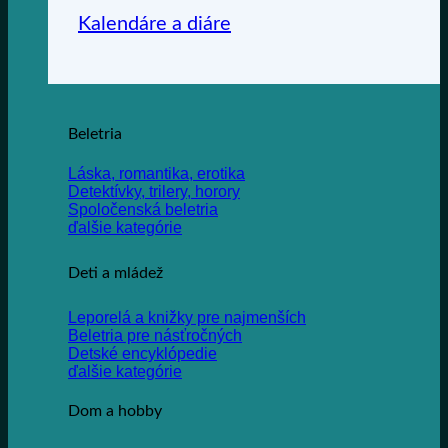
Kalendáre a diáre
Beletria
Láska, romantika, erotika
Detektívky, trilery, horory
Spoločenská beletria
ďalšie kategórie
Deti a mládež
Leporelá a knižky pre najmenších
Beletria pre násťročných
Detské encyklópedie
ďalšie kategórie
Dom a hobby