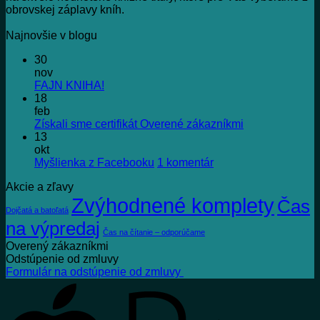
obrovskej záplavy kníh.
Najnovšie v blogu
30
nov
Žiadne
FAJN KNIHA!
komentáre
18
na
feb
FAJN
Žiadne
Získali sme certifikát Overené zákazníkmi
KNIHA!
komentáre
13
na
okt
Získali
na
Myšlienka z Facebooku
1 komentár
sme
Myšlienka
Akcie a zľavy
certifikát
z
Zvýhodnené komplety
Overené
Facebooku
Čas
Dojčatá a batoľatá
zákazníkmi
na výpredaj
Čas na čítanie – odporúčame
Overený zákazníkmi
Odstúpenie od zmluvy
Formulár na odstúpenie od zmluvy
A