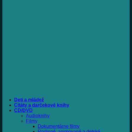
Deti a mládež
Citáty a darčekové knihy
CD/DVD
Audioknihy
Filmy
Dokumentárne filmy
Rodinné, animované a detské