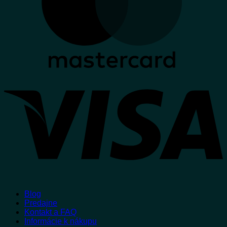
V
Blog
Predajne
Kontakt a FAQ
Informácie k nákupu