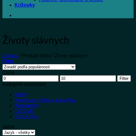
Krížovky
Životy slávnych
Domov
/
Produkt Séria
/
Životy slávnych
Filter
Cena
Minimálna
Maximálna
Filter
cena
cena
Kategórie produktov
Knihy
Kalendáre, diáre a zápisníky
Audioknihy
CD/DVD
Fajn Kniha
Jazyk