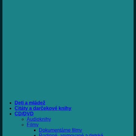
Deti a mládež
Citáty a darčekové knihy
CD/DVD
Audioknihy
Filmy
Dokumentárne filmy
Rodinné, animované a detské