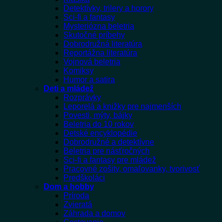
Detektívky, trilery a horory
Sci-fi a fantasy
Mysteriózna beletria
Skutočné príbehy
Dobrodružná literatúra
Reportážna literatúra
Vojnová beletria
Komiksy
Humor a satira
Deti a mládež
Rozprávky
Leporelá a knižky pre najmenších
Povesti, mýty, bájky
Beletria do 10 rokov
Detské encyklopédie
Dobrodružné a detektívne
Beletria pre násťročných
Sci-fi a fantasy pre mládež
Pracovné zošity, omaľovanky, tvorivosť
Predškoláci
Dom a hobby
Príroda
Zvieratá
Záhrada a domov