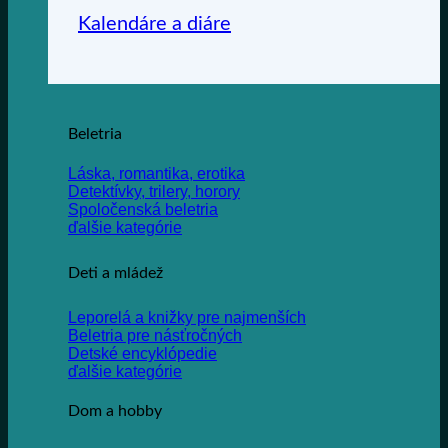
Kalendáre a diáre
Beletria
Láska, romantika, erotika
Detektívky, trilery, horory
Spoločenská beletria
ďalšie kategórie
Deti a mládež
Leporelá a knižky pre najmenších
Beletria pre násťročných
Detské encyklópedie
ďalšie kategórie
Dom a hobby