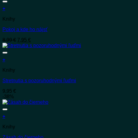
+
Knihy
Pokoj a kde ho nájsť
Pôvodná
Aktuálna
8,99
€
7,95
€
cena
cena
bola:
je:
8,99 €.
7,95 €.
+
Knihy
Stretnutia s pozoruhodnými ľuďmi
9,95
€
-38%
+
Knihy
Zásah do čierneho