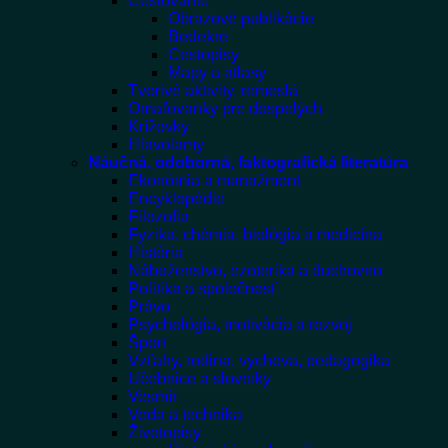
Cestovanie
Obrazové publikácie
Bedekre
Cestopisy
Mapy a atlasy
Tvorivé aktivity, remeslá
Omaľovanky pre dospelých
Krížovky
Hlavolamy
Náučná, odoborná, faktografická literatúra
Ekonómia a manažment
Encyklopédie
Filozofia
Fyzika, chémia, biológia a medicína
História
Náboženstvo, ezoterika a duchovno
Politika a spoločnosť
Právo
Psychológia, motivácia a rozvoj
Šport
Vzťahy, rodina, výchova, pedagogika
Učebnice a slovníky
Vesmír
Veda a technika
Životopisy