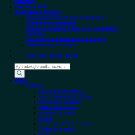
Predajne
Kontakt a FAQ
Informácie k nákupu
Všeobecné obchodné podmienky
Reklamačný poriadok
Ochrana osobných údajov a poučenie o
cookies
Formulár na odstúpenie od zmluvy
Reklamačný formulár
Pon - Pia: 09:30 - 16:30
Products
search
Knihy
Beletria
Spoločenské romány
Láska, romantika, erotika
Slovenská literatúra
Historická beletria
Svetová literatúra
Poézia
Citáty a darčekové knihy
Poviedky a eseje
Klasika