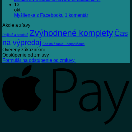
KNIHA!
komentáre
13
na
okt
Získali
na
Myšlienka z Facebooku
1 komentár
sme
Myšlienka
Akcie a zľavy
certifikát
z
Zvýhodnené komplety
Overené
Facebooku
Čas
Dojčatá a batoľatá
zákazníkmi
na výpredaj
Čas na čítanie – odporúčame
Overený zákazníkmi
Odstúpenie od zmluvy
Formulár na odstúpenie od zmluvy
A