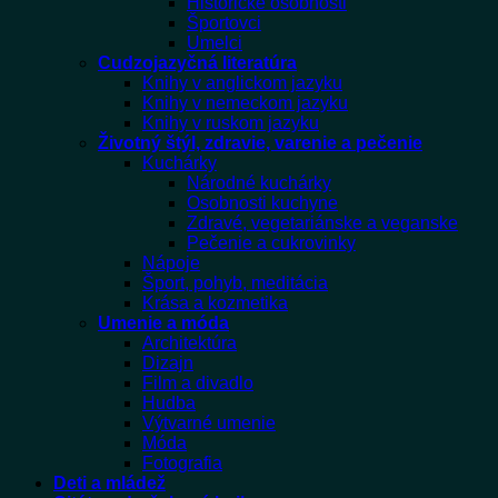
Historické osobnosti
Športovci
Umelci
Cudzojazyčná literatúra
Knihy v anglickom jazyku
Knihy v nemeckom jazyku
Knihy v ruskom jazyku
Životný štýl, zdravie, varenie a pečenie
Kuchárky
Národné kuchárky
Osobnosti kuchyne
Zdravé, vegetariánske a veganske
Pečenie a cukrovinky
Nápoje
Šport, pohyb, meditácia
Krása a kozmetika
Umenie a móda
Architektúra
Dizajn
Film a divadlo
Hudba
Výtvarné umenie
Móda
Fotografia
Deti a mládež