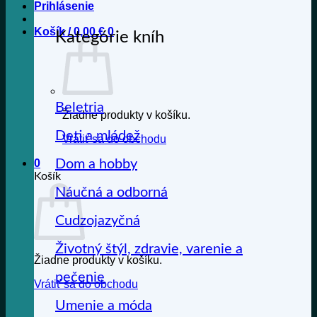
Prihlásenie
Košík /
0,00
€
0
Kategórie kníh
Beletria
Žiadne produkty v košíku.
Deti a mládež
Vrátiť sa do obchodu
Dom a hobby
0
Košík
Náučná a odborná
Cudzojazyčná
Životný štýl, zdravie, varenie a
Žiadne produkty v košíku.
pečenie
Vrátiť sa do obchodu
Umenie a móda