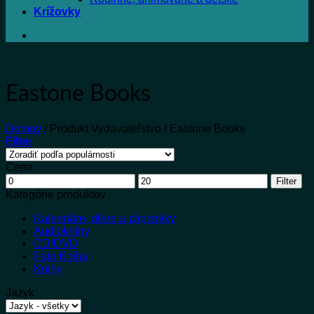
Krížovky
Eastone Books
Domov
/
Produkt Vydavateľstvo
/
Eastone Books
Filter
Cena
Minimálna
Maximálna
Filter
cena
cena
Kategórie produktov
Kalendáre, diáre a zápisníky
Audioknihy
CD/DVD
Fajn Kniha
Knihy
Jazyk